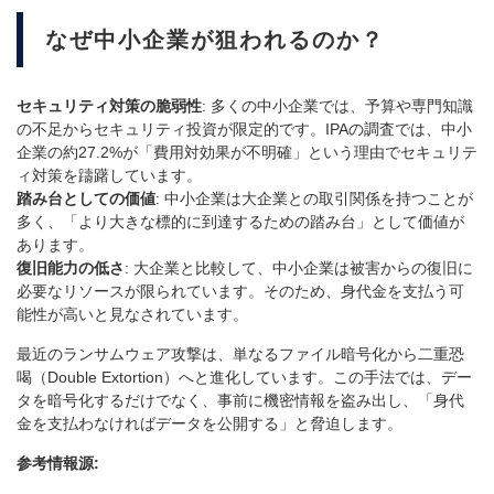
なぜ中小企業が狙われるのか？
セキュリティ対策の脆弱性
: 多くの中小企業では、予算や専門知識
の不足からセキュリティ投資が限定的です。IPAの調査では、中小
企業の約27.2%が「費用対効果が不明確」という理由でセキュリテ
ィ対策を躊躇しています。
踏み台としての価値
: 中小企業は大企業との取引関係を持つことが
多く、「より大きな標的に到達するための踏み台」として価値が
あります。
復旧能力の低さ
: 大企業と比較して、中小企業は被害からの復旧に
必要なリソースが限られています。そのため、身代金を支払う可
能性が高いと見なされています。
最近のランサムウェア攻撃は、単なるファイル暗号化から二重恐
喝（Double Extortion）へと進化しています。この手法では、デー
タを暗号化するだけでなく、事前に機密情報を盗み出し、「身代
金を支払わなければデータを公開する」と脅迫します。
参考情報源: