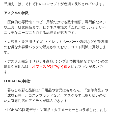
品揃えには、それぞれのコンセプトが色濃く反映されています。
アスクルの特徴
:
・圧倒的な専門性：コピー用紙だけでも数十種類、専門的なネジ
や工具、研究用品まで、ビジネス現場の「これが欲しい」という
ニッチなニーズにも応える品揃えが魅力です。
・大容量・業務用サイズ: トイレットペーパーや洗剤などが業務用
のお得な大容量パックで販売されており、コスト削減に貢献しま
す。
・アスクル限定オリジナル商品: シンプルで機能的なデザインの文
房具や日用品は、
オフィスだけでなく個人
にもファンが多いで
す。
LOHACO
の特徴
:
・暮らしを彩る品揃え: 日用品や食品はもちろん、「無印良品」や
「成城石井」、コスメブランドなど、アスクルでは取り扱いのな
い人気専門店のアイテムが購入できます。
・LOHACO限定デザイン商品：大手メーカーとコラボした、おし