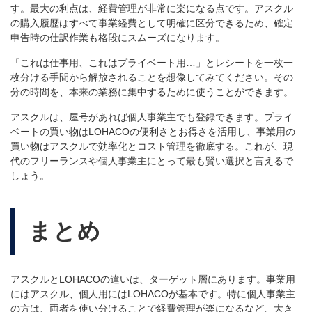
す。最大の利点は、経費管理が非常に楽になる点です。アスクル
の購入履歴はすべて事業経費として明確に区分できるため、確定
申告時の仕訳作業も格段にスムーズになります。
「これは仕事用、これはプライベート用…」とレシートを一枚一
枚分ける手間から解放されることを想像してみてください。その
分の時間を、本来の業務に集中するために使うことができます。
アスクルは、屋号があれば個人事業主でも登録できます。プライ
ベートの買い物はLOHACOの便利さとお得さを活用し、事業用の
買い物はアスクルで効率化とコスト管理を徹底する。これが、現
代のフリーランスや個人事業主にとって最も賢い選択と言えるで
しょう。
まとめ
アスクルと
LOHACO
の違いは、ターゲット層にあります。事業用
にはアスクル、個人用には
LOHACO
が基本です。特に個人事業主
の方は、両者を使い分けることで経費管理が楽になるなど、大き