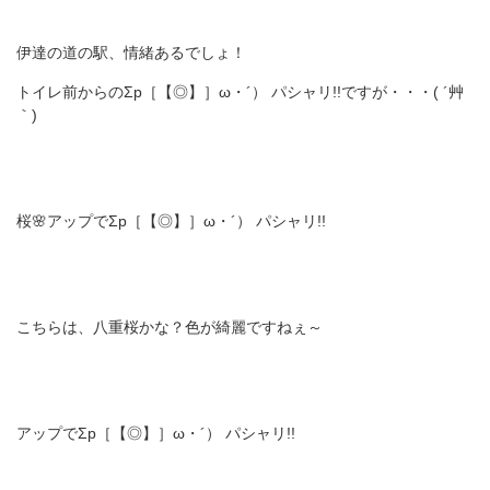
伊達の道の駅、情緒あるでしょ！
トイレ前からのΣp［【◎】］ω・´） パシャリ!!ですが・・・( ´艸
｀)
桜🌸アップでΣp［【◎】］ω・´） パシャリ!!
こちらは、八重桜かな？色が綺麗ですねぇ～
アップでΣp［【◎】］ω・´） パシャリ!!