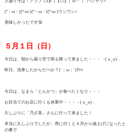
大盛りそば！アップでΣp［【◎】］ω・´） パシャリ!!
(*・ω・)(*-ω-)(*・ω・)(*-ω-)ウンウン♪
美味しかったです🤤
５月１日（日）
今日は、朝から曇り空で雨も降って来ました・・・╭( ๐_๐)╮
昨日、洗車したからだべか？(´；ω；`)ｳｩｩ
今日は、なまら「とんかつ」が食べたくなり・・・
お目当てのお店に行くも休業中・・・╭( ๐_๐)╮
久しぶりに「乃ざ喜」さんに行って来ました！
本当に久しぶりでしたが、席に付くと４月から値上げになったと
の事で