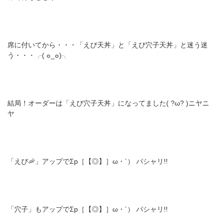
席に付いてから・・・「えび天丼」と「えび穴子天丼」と迷う迷
う・・・╭( ๐_๐)╮
結局！オーダーは「えび穴子天丼」になってました( ?ω? )ニヤニ
ヤ
「えび🦐」アップでΣp［【◎】］ω・´） パシャリ!!
「穴子」もアップでΣp［【◎】］ω・´） パシャリ!!