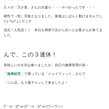
久々の「乃ざ喜」さんの大盛り・・・ヤバかったです・・・
根性で（笑）完食となりました。食後はしばらく動けませんでし
た( ?ω? )ニヤニヤ
流石！人気店！！ 本日も満席で次から次へとお客さんが来てま
した。
んで、この３連休！
美味しいのを沢山食べましたが、自己の
健康管理の為～
「健康経営」
で通っている「ジョイフィット」さんで
「ジム活」も３連チャンして来ましたよ！
(*・ω・)(*-ω-)(*・ω・)(*-ω-)ウンウン♪