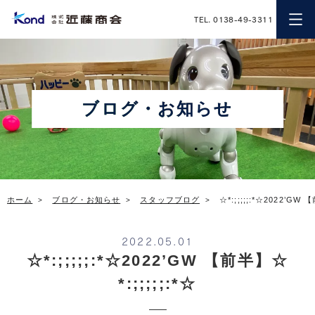
近藤商会
TEL. 0138-49-3311
ブログ・お知らせ
ホーム
ブログ・お知らせ
スタッフブログ
☆*:;;;;;:*☆2022’GW 
2022.05.01
☆*:;;;;;:*☆2022’GW 【前半】☆
*:;;;;;:*☆