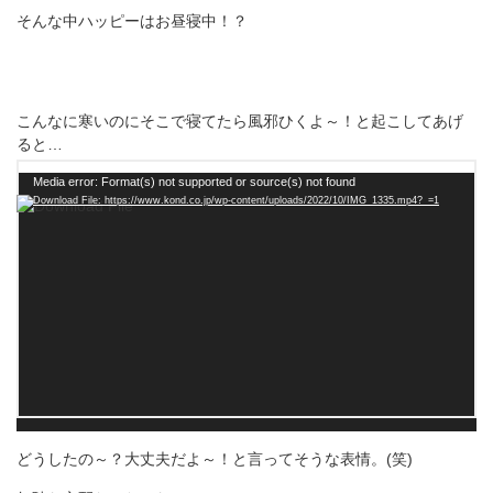
そんな中ハッピーはお昼寝中！？
こんなに寒いのにそこで寝てたら風邪ひくよ～！と起こしてあげ
ると…
動
Media error: Format(s) not supported or source(s) not found
Download File: https://www.kond.co.jp/wp-content/uploads/2022/10/IMG_1335.mp4?_=1
画
プ
レ
ー
ヤ
ー
どうしたの～？大丈夫だよ～！と言ってそうな表情。(笑)