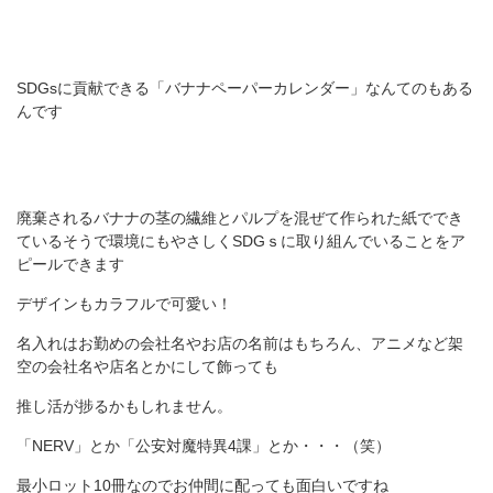
SDGsに貢献できる「バナナペーパーカレンダー」なんてのもある
んです
廃棄されるバナナの茎の繊維とパルプを混ぜて作られた紙ででき
ているそうで環境にもやさしくSDGｓに取り組んでいることをア
ピールできます
デザインもカラフルで可愛い！
名入れはお勤めの会社名やお店の名前はもちろん、アニメなど架
空の会社名や店名とかにして飾っても
推し活が捗るかもしれません。
「NERV」とか「公安対魔特異4課」とか・・・（笑）
最小ロット10冊なのでお仲間に配っても面白いですね