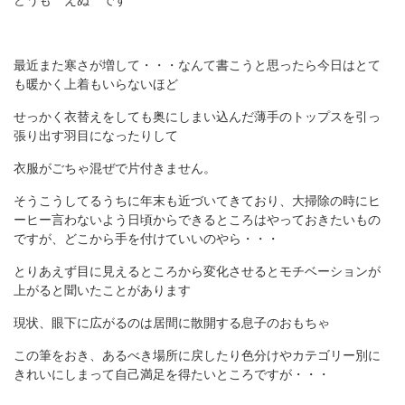
どうも えぬ です
最近また寒さが増して・・・なんて書こうと思ったら今日はとて
も暖かく上着もいらないほど
せっかく衣替えをしても奥にしまい込んだ薄手のトップスを引っ
張り出す羽目になったりして
衣服がごちゃ混ぜで片付きません。
そうこうしてるうちに年末も近づいてきており、大掃除の時にヒ
ーヒー言わないよう日頃からできるところはやっておきたいもの
ですが、どこから手を付けていいのやら・・・
とりあえず目に見えるところから変化させるとモチベーションが
上がると聞いたことがあります
現状、眼下に広がるのは居間に散開する息子のおもちゃ
この筆をおき、あるべき場所に戻したり色分けやカテゴリー別に
きれいにしまって自己満足を得たいところですが・・・