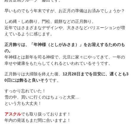
経営企画グループ 藤田です。
早いものでもう年末ですが、お正月の準備はお済みでしょうか？
しめ縄・しめ飾り、門松、鏡餅などの正月飾り。
近年ではさまざまなデザインや、大きさなどバリエーションが増
えているように感じます。
正月飾りは、「年神様（としがみさま）」をお迎えするためのも
の。
年神様とは新年を司る神様で、元旦に家々にやってきて、一年の
幸せや健康をもたらしてくれるといわれているそうです。
正月飾りは大掃除を終えた後、
12月28日までを目安に、遅くとも3
0日には飾ると良いそう
です。
すっかり忘れていた！
雪の中、買いに行くのはちょっと大変…
という方も大丈夫！
アスクル
でも取り扱っております！
年内の発送もまだ間に合いますよ！