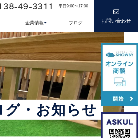
138-49-3311
平日9:00〜17:00
お問い合わせ
企業情報
ブログ
務システム
について
会社情報
kond 光回線
新卒採用
経営理念
キャリア
ログ・お知らせ