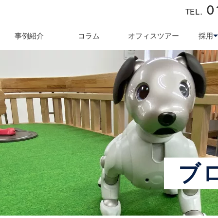
0
TEL.
近藤商会
事例紹介
コラム
オフィスツアー
採用
キュリティ対策
テレワーク導入支援
オフィス業
採用
ブ