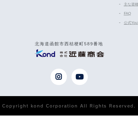
主な資
FAQ
公式Yo
北海道函館市西桔梗町589番地
Copyright kond Corporation All Rights Reserved.