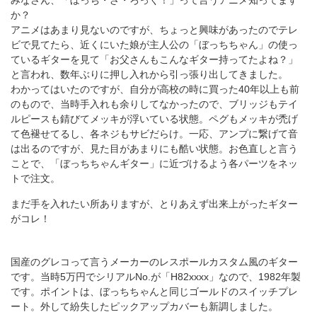
みなさん、「ぼっち・ざ・ろっく！」って言うアニメ知ってます
か？
アニメはあまり見ないのですが、ちょっと興味があったのでテレ
ビで見てたら、近くにいた娘が主人公の「ぼっちちゃん」の使っ
ているギターを見て「お父さんもこんなギター持ってたよね？」
と言われ、数年ぶりに押し入れから引っ張り出してきました。
わかってはいたのですが、自分が高校の時に買った40年以上も前
のもので、当時手入れも余りしてなかったので、ブリッジもテイ
ルピースも錆びてメッキが浮いている状態。ペグもメッキが禿げ
て色褪せてるし、各ネジもサビだらけ。一応、アンプに繋げて音
は出るのですが、見た目があまりにも酷い状態。お色直しと言う
ことで、「ぼっちちゃんギター」に近づけるよう各パーツをネッ
トで注文。
まだ手を入れたい所ありますが、とりあえず出来上がったギター
がコレ！
国産のグレコって言うメーカーのレスポールカスタム風のギター
です。当時5万円でシリアルNo.が「H82xxxx」なので、1982年製
です。ポイントは、ぼっちちゃんと同じゴールドのスイッチプレ
ート。外して紛失したピックアップカバーも新調しました。