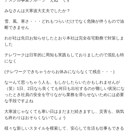
アスクル事業グループ えぬ です
みなさんは大寒波大丈夫でしたか？
雪、風、寒さ・・・どれもつらいだけでなく危険が伴うもので油
断できません
わが社は先日お知らせしたとおり本社は完全在宅勤務で対策しま
した
テレワークは日常的に周知も実践もしておりましたので混乱も特
になく
(テレワークできちゃうからお休みにならなくて残念・・・)
なーんて思っちゃう人も、もしかしたらいたかもしれませんが
（笑）1日、2日なら良くても何日も出社するのが難しい状況にな
ったとき社員の安全を守りながら業務を滞らせないためには必要
な手段ですよね
大寒波じゃなくても寒い日はまだまだ続きますし、災害も、病気
も終わりはおそらくないでしょう
様々な新しいスタイルを模索して、安心して生活も仕事もできる