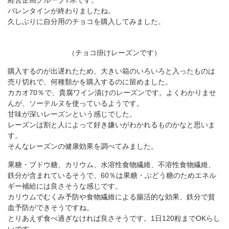
経営企画グループT木です。
バレンタインが終わりましたね。
久しぶりに自分用のチョコを購入してみました。
（チョコ掛けレーズンです）
購入するのが出遅れたため、大きい箱のいろいろと入ったものは
売り切れで、何種類かを購入するのに留めました。
カカオ70％で、貴腐ワイン漬けのレーズンです。よくわかりませ
んが、ソーテルヌを使っているようです。
甘味が深いレーズンという感じでした。
レーズンは割と人によって好き嫌いがわかれるものかなと思いま
す。
そんなレーズンの健康効果を調べてみました。
果糖・ブドウ糖、カリウム、水溶性食物繊維、不溶性食物繊維、
鉄分が含まれているそうで、60％は果糖・ぶどう糖のためエネル
ギー補給には良さそうな感じです。
カリウムでむくみ予防や食物繊維による腸活的な効果、鉄分で貧
血予防ができそうですね。
とりあえず食べ過ぎなければ良さそうです。1日120粒までOKらし