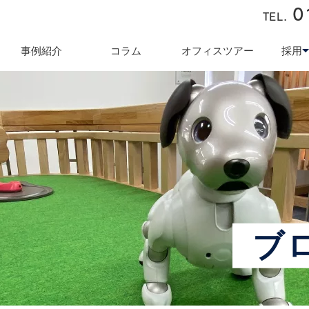
0
TEL.
近藤商会
事例紹介
コラム
オフィスツアー
採用
キュリティ対策
テレワーク導入支援
オフィス業
採用
ブ