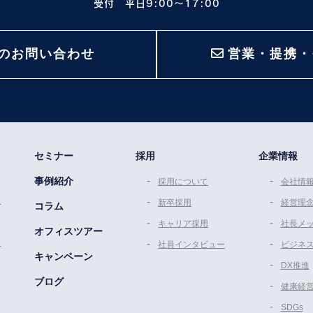
受付 平日9:00〜17:00
のお問い合わせ
営業・提携・
セミナー
採用
企業情報
事例紹介
採用について
会社情
策
新卒採用
経営理
コラム
キャリア採用
社長メ
オフィスツアー
ム
社員インタビュー
ビジネ
キャンペーン
DX推進
ブログ
健康経
SDGs