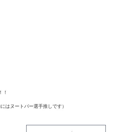
、
！！
的にはヌートバー選手推しです）