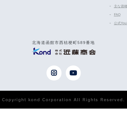
主な資
FAQ
公式Yo
北海道函館市西桔梗町589番地
Copyright kond Corporation All Rights Reserved.