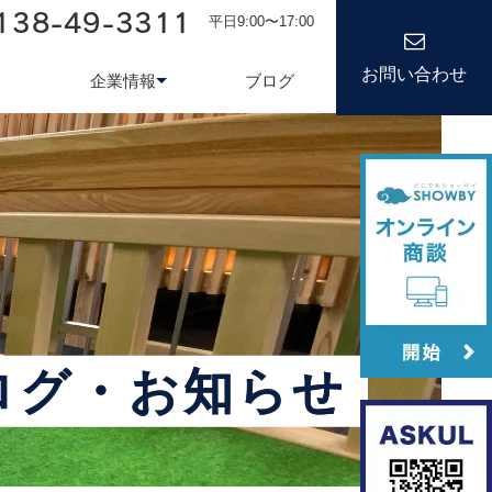
138-49-3311
平日9:00〜17:00
お問い合わせ
企業情報
ブログ
務システム
について
会社情報
kond 光回線
新卒採用
経営理念
キャリア
ログ・お知らせ