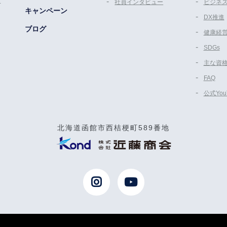
ム
社員インタビュー
ビジネ
キャンペーン
DX推進
ブログ
健康経
SDGs
主な資
FAQ
公式Yo
北海道函館市西桔梗町589番地