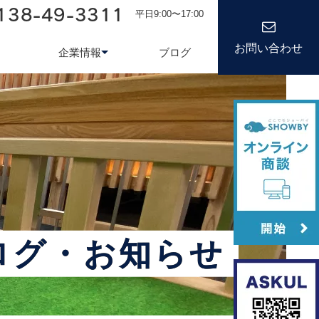
138-49-3311
平日9:00〜17:00
お問い合わせ
企業情報
ブログ
務システム
について
会社情報
kond 光回線
新卒採用
経営理念
キャリア
ログ・お知らせ