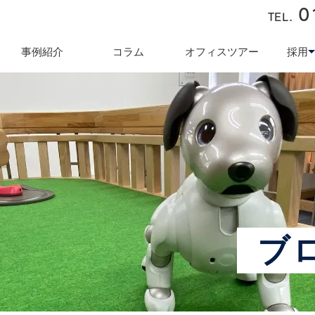
0
TEL.
近藤商会
事例紹介
コラム
オフィスツアー
採用
キュリティ対策
テレワーク導入支援
オフィス業
採用
ブ