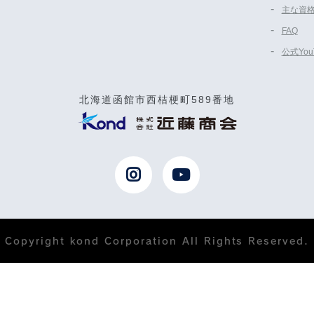
主な資
FAQ
公式Yo
北海道函館市西桔梗町589番地
Copyright kond Corporation All Rights Reserved.