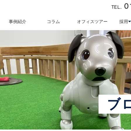
0
TEL.
近藤商会
事例紹介
コラム
オフィスツアー
採用
キュリティ対策
テレワーク導入支援
オフィス業
採用
ブ