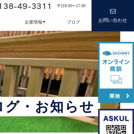
138-49-3311
平日9:00〜17:00
お問い合わせ
企業情報
ブログ
務システム
について
会社情報
kond 光回線
新卒採用
経営理念
キャリア
ログ・お知らせ