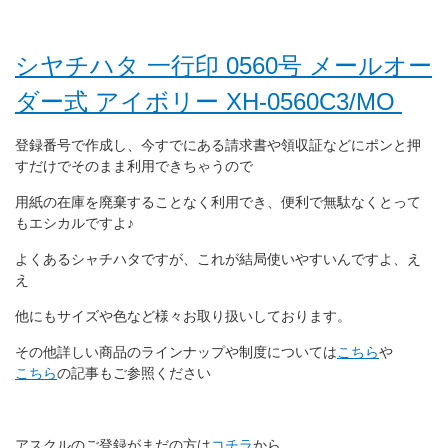
シヤチハタ 一行印 0560号 メールオー
ダー式 アイボリー XH-0560C3/MO
登録番号で作成し、今すでにある請求書や領収証などにポンと押
すだけでそのまま利用できちゃうので
用紙の在庫を廃棄することなく利用でき、便利で無駄なくとって
もエシカルですよ♪
よくあるシャチハタですが、これが結局使いやすいんですよ、え
え
他にもサイズや色など様々お取り扱いしております。
その他詳しい商品のラインナップや制度については
こちら
や
こちら
の記事もご参照ください
アスクルのご登録がまだの方は
コチラ
から