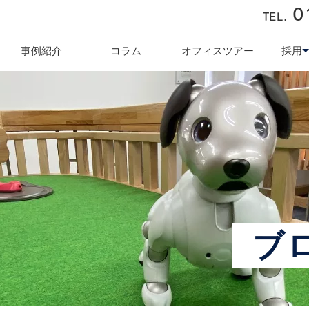
0
TEL.
近藤商会
事例紹介
コラム
オフィスツアー
採用
キュリティ対策
テレワーク導入支援
オフィス業
採用
ブ