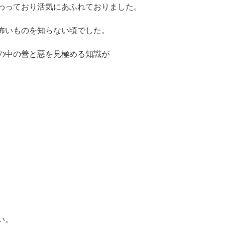
わっており活気にあふれておりました。
怖いものを知らない頃でした。
の中の善と惡を見極める知識が
、
い。