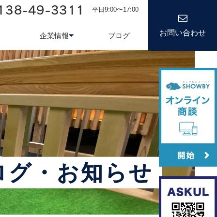
138-49-3311
平日9:00〜17:00
お問い合わせ
企業情報
ブログ
務システム
について
会社情報
kond 光回線
新卒採用
経営理念
キャリア
ログ・お知らせ