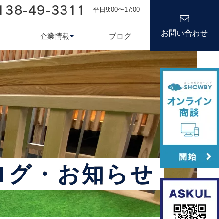
138-49-3311
平日9:00〜17:00
お問い合わせ
企業情報
ブログ
務システム
について
会社情報
kond 光回線
新卒採用
経営理念
キャリア
ログ・お知らせ