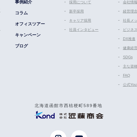
事例紹介
採用について
会社情
策
新卒採用
経営理
コラム
キャリア採用
社長メ
オフィスツアー
ム
社員インタビュー
ビジネ
キャンペーン
DX推進
ブログ
健康経
SDGs
主な資
FAQ
公式Yo
北海道函館市西桔梗町589番地