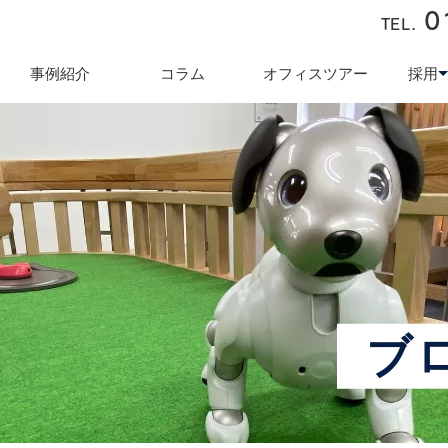
0
TEL.
近藤商会
事例紹介
コラム
オフィスツアー
採用
キュリティ対策
テレワーク導入支援
オフィス業
採用
ブ