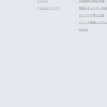
アスクル
災害版BCP策定支援
ソロエルアリーナ
情報セキュリティ対
テレワーク導入支援
オフィス業務システ
kond光