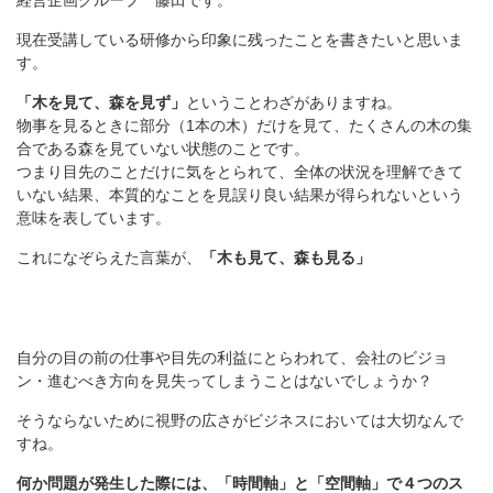
経営企画グループ 藤田です。
現在受講している研修から印象に残ったことを書きたいと思いま
す。
「木を見て、森を見ず」
ということわざがありますね。
物事を見るときに部分（1本の木）だけを見て、たくさんの木の集
合である森を見ていない状態のことです。
つまり目先のことだけに気をとられて、全体の状況を理解できて
いない結果、本質的なことを見誤り良い結果が得られないという
意味を表しています。
これになぞらえた言葉が、
「木も見て、森も見る」
自分の目の前の仕事や目先の利益にとらわれて、会社のビジョ
ン・進むべき方向を見失ってしまうことはないでしょうか？
そうならないために視野の広さがビジネスにおいては大切なんで
すね。
何か問題が発生した際には、「時間軸」と「空間軸」で４つのス