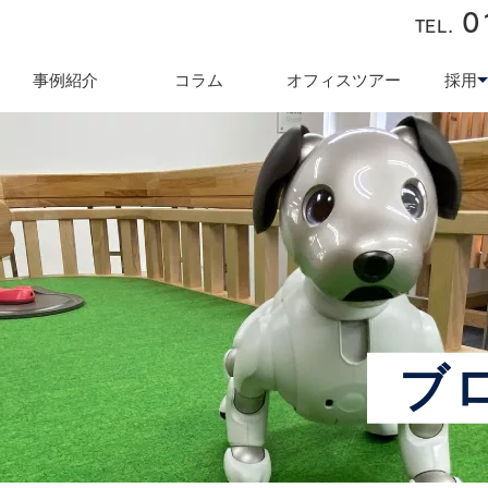
0
TEL.
近藤商会
事例紹介
コラム
オフィスツアー
採用
キュリティ対策
テレワーク導入支援
オフィス業
採用
ブ