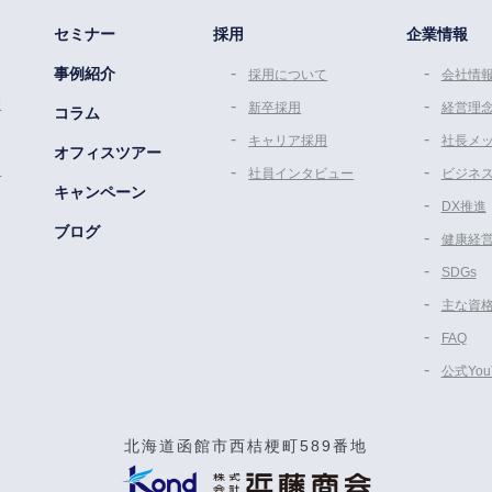
セミナー
採用
企業情報
事例紹介
採用について
会社情
策
新卒採用
経営理
コラム
キャリア採用
社長メ
オフィスツアー
ム
社員インタビュー
ビジネ
キャンペーン
DX推進
ブログ
健康経
SDGs
主な資
FAQ
公式Yo
北海道函館市西桔梗町589番地