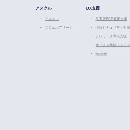
アスクル
DX支援
アスクル
災害版BCP策定支援
ソロエルアリーナ
情報セキュリティ対
テレワーク導入支援
オフィス業務システ
kond光