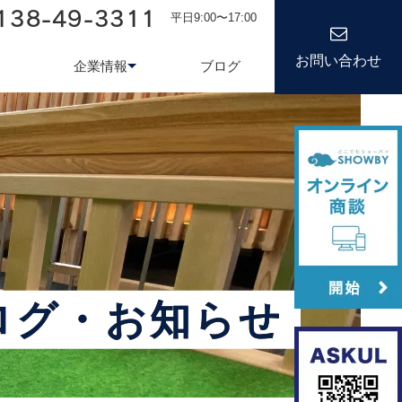
138-49-3311
平日9:00〜17:00
お問い合わせ
企業情報
ブログ
務システム
について
会社情報
kond 光回線
新卒採用
経営理念
キャリア
ログ・お知らせ