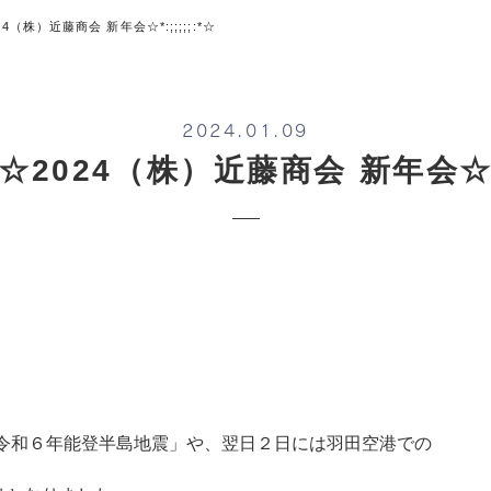
☆2024（株）近藤商会 新年会☆*:;;;;;:*☆
2024.01.09
;:*☆2024（株）近藤商会 新年会☆*:
令和６年能登半島地震」や、翌日２日には羽田空港での