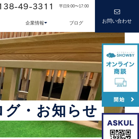
138-49-3311
平日9:00〜17:00
お問い合わせ
企業情報
ブログ
務システム
について
会社情報
kond 光回線
新卒採用
経営理念
キャリア
ログ・お知らせ