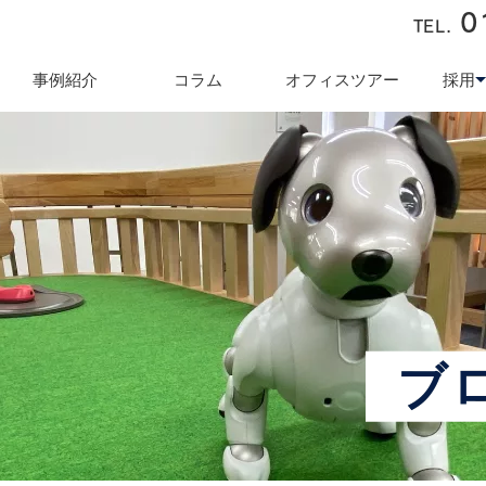
0
TEL.
近藤商会
事例紹介
コラム
オフィスツアー
採用
キュリティ対策
テレワーク導入支援
オフィス業
採用
ブ