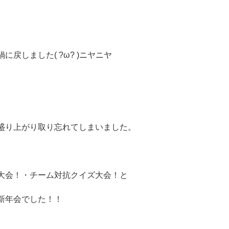
戻しました( ?ω? )ニヤニヤ
盛り上がり取り忘れてしまいました。
大会！・チーム対抗クイズ大会！と
新年会でした！！