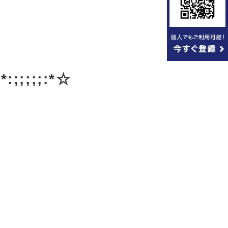
;;;;;:*☆