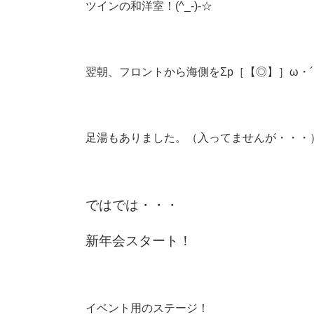
ツインの和洋室！(^_-)-☆
翌朝、フロントから海側をΣp［【◎】］ω・´）
足湯もありました。（入ってませんが・・・
ではでは・・・
新年会スタート！
イベント用のステージ！