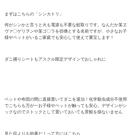
まずはこちらの「シンカトリ」
何がシンかと言うと火も電源も不要な蚊取りです。なんだか某ヱ
ヴァ〇ゲリヲンや某ゴ〇ラを彷彿とする名前ですが、小さなお子
様やペットがいるご家庭でも安心して使えて重宝します！
ダニ捕りシートもアスクル限定デザインでおしゃれに
ベットや布団の間に直接置いてダニを退治！化学殺虫成分不使用
でこちらも万が一お子様やペットが触っても安心。デザインがシ
ックなのでストックとして置いておいても景観を損ないません
見た目よりも効果だ！って方にはこちら