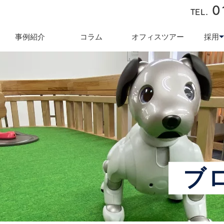
0
TEL.
近藤商会
事例紹介
コラム
オフィスツアー
採用
キュリティ対策
テレワーク導入支援
オフィス業
採用
ブ