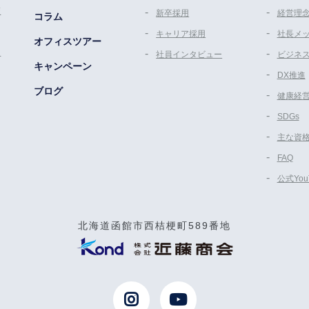
策
新卒採用
経営理
コラム
キャリア採用
社長メ
オフィスツアー
ム
社員インタビュー
ビジネ
キャンペーン
DX推進
ブログ
健康経
SDGs
主な資
FAQ
公式Yo
北海道函館市西桔梗町589番地