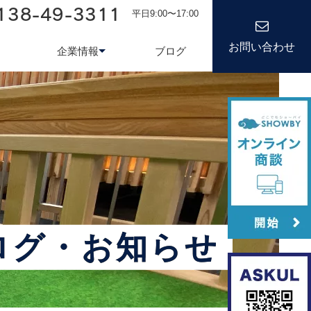
138-49-3311
平日9:00〜17:00
お問い合わせ
企業情報
ブログ
務システム
について
会社情報
kond 光回線
新卒採用
経営理念
キャリア
ログ・お知らせ