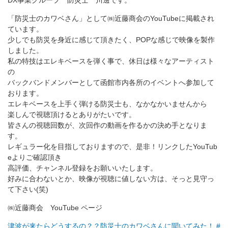
DX事業グループ 防災士 川邊です。
「防災士のカワベさん」として㈱近藤商会のYouTubeに掲載され
ています。
少しでも防災を身近に感じて頂きたく、POPな感じで映像を製作
しました。
私の特技はエレキベースを弾く事で、休日は様々なアーティスト
の
バックバンドメンバーとして函館市内各所
のイベントへ参加して
おります。
エレキベースを上手く弾ける防災士も、なかなかいませんから
楽しんで視聴頂けるとありがたいです。
皆さんの視聴回数が、次回作の動画を作るかの決め手となりま
す。
レギュラー化を目指しておりますので、是非！リンクしたYouTub
eよりご確認頂き
高評価、チャンネル登録をお願いいたします。
好みに合わないとか、映像が視聴に値しない
方は、そっと見守っ
て下さい(笑)
㈱近藤商会 YouTube ページ
津波が来たらどうするの？？防災士のカワベさんに聞いてみた！ #