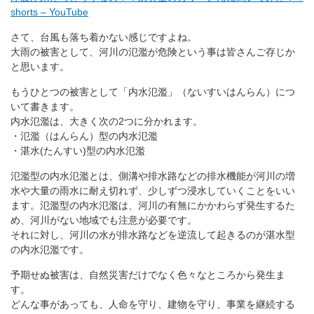
shorts – YouTube
さて、台風も落ち着かない感じですよね。
大雨の被害として、河川の氾濫が危険という事は皆さんご存じか
と思います。
もうひとつの被害として
「内水氾濫」（ないすいはんらん）につ
いて書きます。
内水氾濫は、大きく次の2つに分かれます。
・氾濫（はんらん）型の内水氾濫
・湛水(たんすい)型の内水氾濫
氾濫型の内水氾濫とは、側溝や排水路などの排水機能が河川の増
水や大量の雨水に耐え切れず、少しずつ浸水していくことをいい
ます。
氾濫型の内水氾濫は、河川の有無にかかわらず発生するた
め、河川がない地域でも注意が必要です。
そ
れに対し、河川の水が排水路などを逆流して起きるのが湛水型
の内水氾濫です。
予期せぬ被害は、自然災害だけでなく色々なところから発生ま
す。
どんな事があっても、人命を守り、建物を守り、事業を継続する