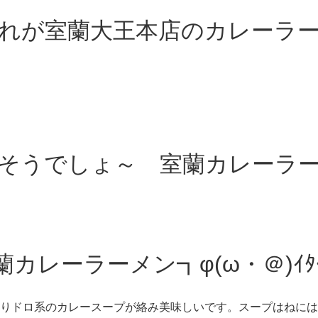
れが室蘭大王本店のカレーラ
そうでしょ～ 室蘭カレーラー
カレーラーメン┓φ(ω・＠)ｲﾀﾀ
りドロ系のカレースープが絡み美味しいです。スープはねには