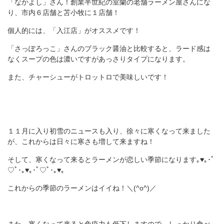
「なかよし」さん！創業半世紀の室蘭の老舗ラーメン屋さんにな
り、市内６店舗と苫小牧に１店舗！
個人的には、「入江店」がオススメです！
「さっぽろっこ」さんのブラック醤油と比較すると、ラード感は
なくスープの色は濃いですがあっさりタイプになります。
また、チャーシューがトロットロで美味しいです！
１１月に入り初雪のニュースも入り、徐々に寒くなって来ました
が、これからは日々に寒さも増して来ますね！
そして、寒くなって来るとラーメンが恋しい季節になります｡♥｡･ﾟ
♡ﾟ･｡♥｡･ﾟ♡ﾟ･｡♥｡
これからの季節のラーメンはイイね！＼(^o^)／