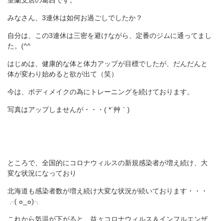
室蘭支店の葛西です。
みなさん、3連休は如何お過ごしでしたか？
自分は、この3連休は三密を避けながら、定番のジムに通ってまし
た。(^^ゞ
はじめは、健康的な体と体力アップが目標でしたが、だんだんと
体が変わり始めると欲が出て（笑）
今は、ボディメイクの為にトレーニングを続けております。
写真はアップしませんが・・・( *´艸｀)
ところで、全国的にコロナウィルスの新規感染者が増え続け、大
変な状況になっており
北海道も感染者数が増え続け大変な状況が続いております・・・
╭( ๐_๐)╮
これから気温が下がると、益々コロナウィルス＆インフルエンザ