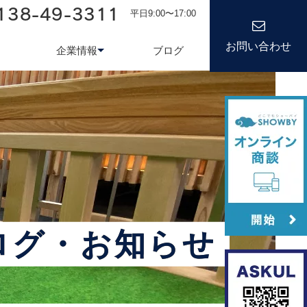
138-49-3311
平日9:00〜17:00
お問い合わせ
企業情報
ブログ
務システム
について
会社情報
kond 光回線
新卒採用
経営理念
キャリア
ログ・お知らせ