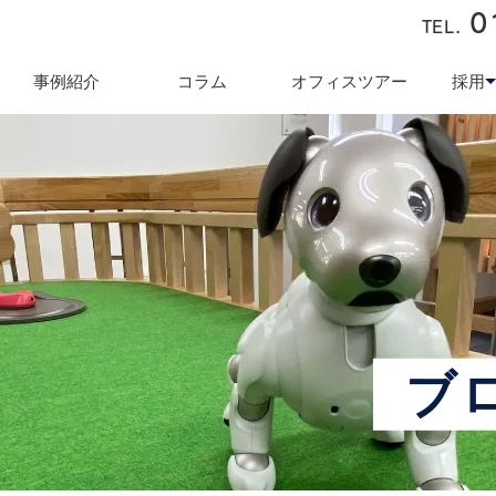
0
TEL.
近藤商会
事例紹介
コラム
オフィスツアー
採用
キュリティ対策
テレワーク導入支援
オフィス業
採用
ブ