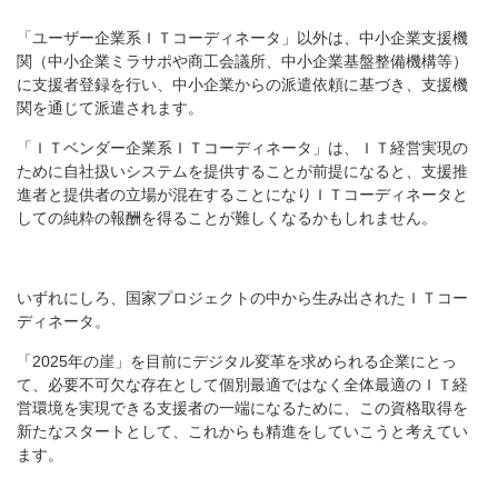
「ユーザー企業系ＩＴコーディネータ」以外は、中小企業支援機
関（中小企業ミラサポや商工会議所、中小企業基盤整備機構等）
に支援者登録を行い、中小企業からの派遣依頼に基づき、支援機
関を通じて派遣されます。
「ＩＴベンダー企業系ＩＴコーディネータ」は、ＩＴ経営実現の
ために自社扱いシステムを提供することが前提になると、支援推
進者と提供者の立場が混在することになりＩＴコーディネータと
しての純粋の報酬を得ることが難しくなるかもしれません。
いずれにしろ、国家プロジェクトの中から生み出されたＩＴコー
ディネータ。
「2025年の崖」を目前にデジタル変革を求められる企業にとっ
て、必要不可欠な存在として個別最適ではなく全体最適のＩＴ経
営環境を実現できる支援者の一端になるために、この資格取得を
新たなスタートとして、これからも精進をしていこうと考えてい
ます。