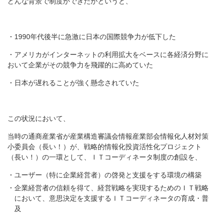
どんな背景で制度ができたかというと、
・1990年代後半に急激に日本の国際競争力が低下した
・アメリカがインターネットの利用拡大をベースに各経済分野に
おいて企業がその競争力を飛躍的に高めていた
・日本が遅れることが強く懸念されていた
この状況において、
当時の通商産業省が産業構造審議会情報産業部会情報化人材対策
小委員会（長い！）が、戦略的情報化投資活性化プロジェクト
（長い！）の一環として、ＩＴコーディネータ制度の創設を、
ユーザー（特に企業経営者）の啓発と支援をする環境の構築
企業経営者の信頼を得て、経営戦略を実現するためのＩＴ戦略
において、意思決定を支援するＩＴコーディネータの育成・普
及