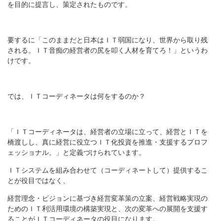
を目的に提言し、策定されたものです。
要するに「このままだと日本はＩＴ弱国になり、世界から取り残
される。ＩＴ音痴の経営者の尻を叩く人材を育てろ！」というわ
けです。
では、ＩＴコーディネータは何をするのか？
「ＩＴコーディネータは、経営者の立場に立って、経営とＩＴを
橋渡しし、真に経営に役立つＩＴ化投資を推進・支援するプロフ
ェッショナル。」と定義づけられています。
ＩＴシステムを組み合わせて（コーディネートして）提供するこ
とが役目ではなく、
経営理念・ビジョンに基づき経営変革策の立案、経営戦略実現の
ためのＩＴ利活用環境の構築実現と、次の変革への展開を支援す
ることがＩＴコーディネータの役目になります。