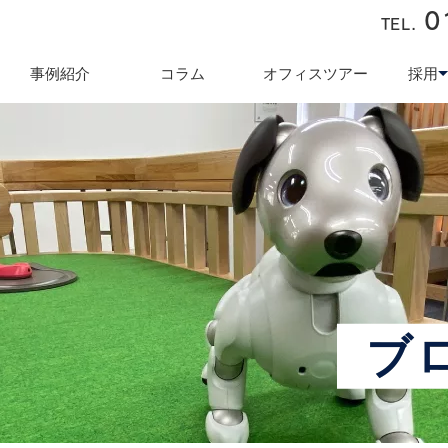
0
TEL.
近藤商会
事例紹介
コラム
オフィスツアー
採用
キュリティ対策
テレワーク導入支援
オフィス業
採用
ブ