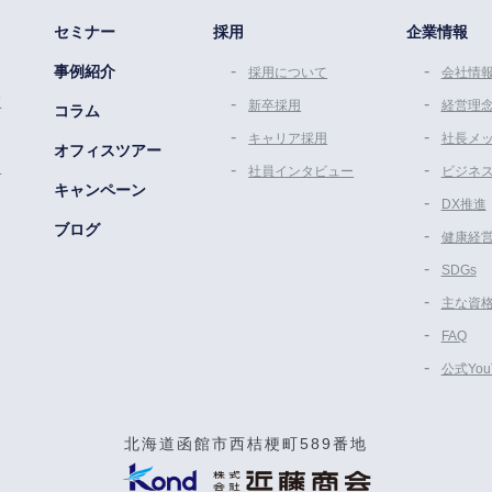
セミナー
採用
企業情報
事例紹介
採用について
会社情
策
新卒採用
経営理
コラム
キャリア採用
社長メ
オフィスツアー
ム
社員インタビュー
ビジネ
キャンペーン
DX推進
ブログ
健康経
SDGs
主な資
FAQ
公式Yo
北海道函館市西桔梗町589番地