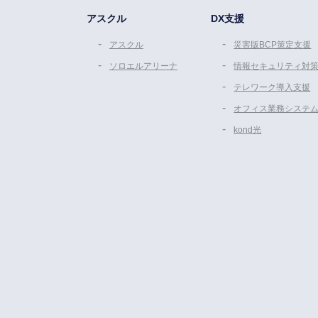
アスクル
DX支援
アスクル
災害版BCP策定支援
ソロエルアリーナ
情報セキュリティ対
テレワーク導入支援
オフィス業務システ
kond光