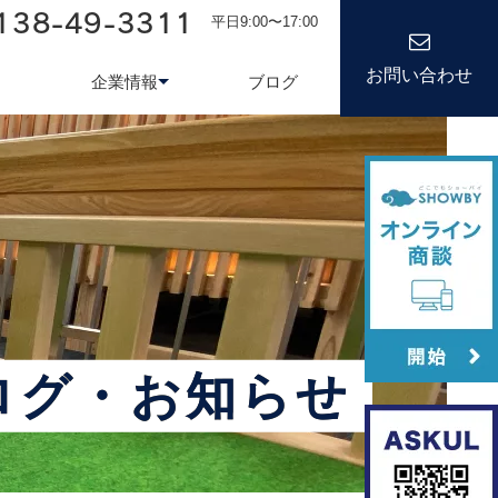
138-49-3311
平日9:00〜17:00
お問い合わせ
企業情報
ブログ
務システム
について
会社情報
kond 光回線
新卒採用
経営理念
キャリア
ログ・お知らせ