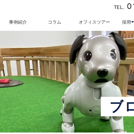
0
TEL.
近藤商会
事例紹介
コラム
オフィスツアー
採用
キュリティ対策
テレワーク導入支援
オフィス業
採用
ブ