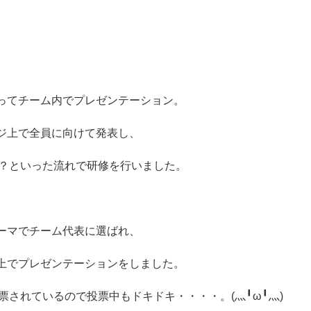
。
ってチーム内でプレゼンテーション。
ジ上で全員に向けて発表し、
！？といった流れで研修を行いました。
ーマでチーム代表に選ばれ、
上でプレゼンテーションをしました。
票されているので投票中もドキドキ・・・・。(灬╹ω╹灬)