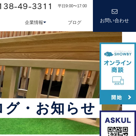
138-49-3311
平日9:00〜17:00
お問い合わせ
企業情報
ブログ
務システム
について
会社情報
kond 光回線
新卒採用
経営理念
キャリア
ログ・お知らせ