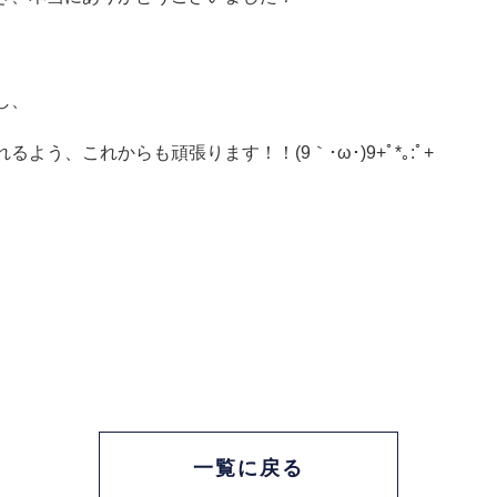
し、
う、これからも頑張ります！！(9｀･ω･)9+ﾟ*｡:ﾟ+
一覧に戻る