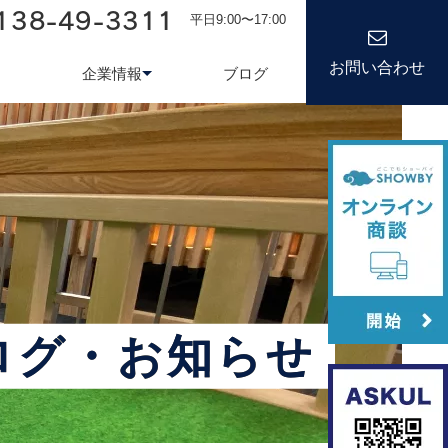
138-49-3311
平日9:00〜17:00
お問い合わせ
企業情報
ブログ
務システム
について
会社情報
kond 光回線
新卒採用
経営理念
キャリア
ログ・お知らせ