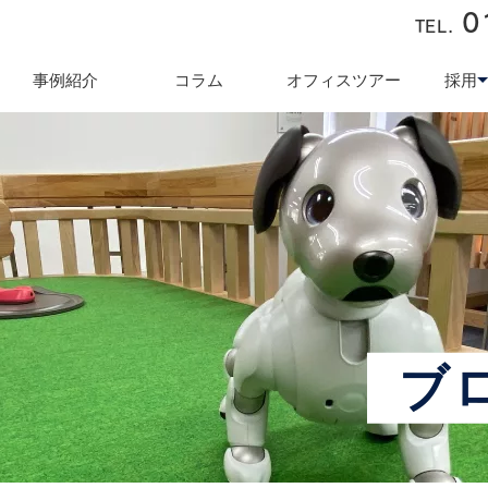
0
TEL.
近藤商会
事例紹介
コラム
オフィスツアー
採用
キュリティ対策
テレワーク導入支援
オフィス業
採用
ブ