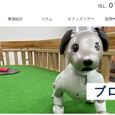
0
TEL.
近藤商会
事例紹介
コラム
オフィスツアー
採用
キュリティ対策
テレワーク導入支援
オフィス業
採用
ブ