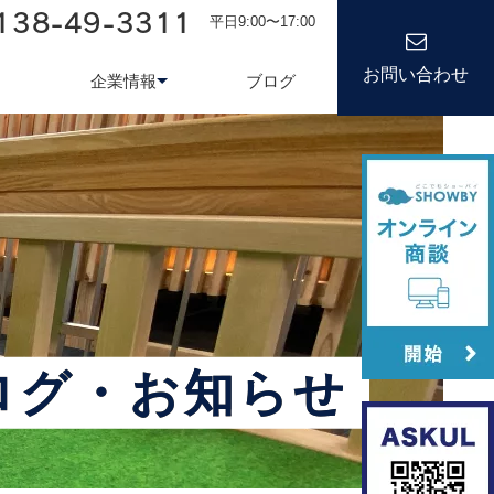
138-49-3311
平日9:00〜17:00
お問い合わせ
企業情報
ブログ
務システム
について
会社情報
kond 光回線
新卒採用
経営理念
キャリア
ログ・お知らせ