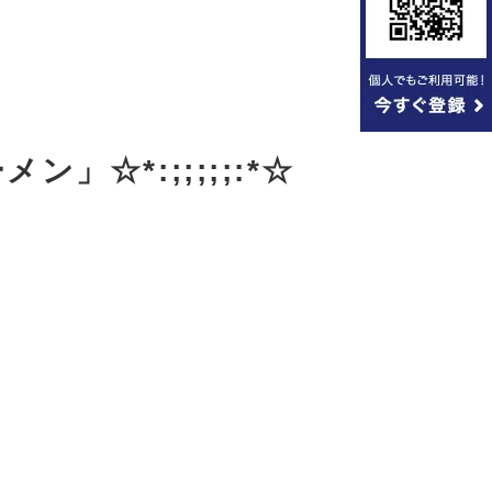
」☆*:;;;;;:*☆