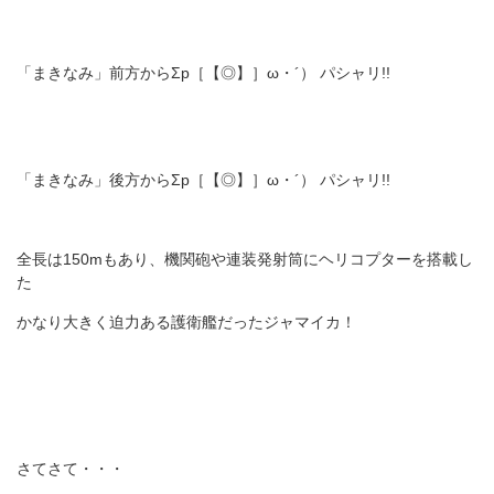
「まきなみ」前方からΣp［【◎】］ω・´） パシャリ!!
「まきなみ」後方からΣp［【◎】］ω・´） パシャリ!!
全長は150mもあり、機関砲や連装発射筒にヘリコプターを搭載し
た
かなり大きく迫力ある護衛艦だったジャマイカ！
さてさて・・・