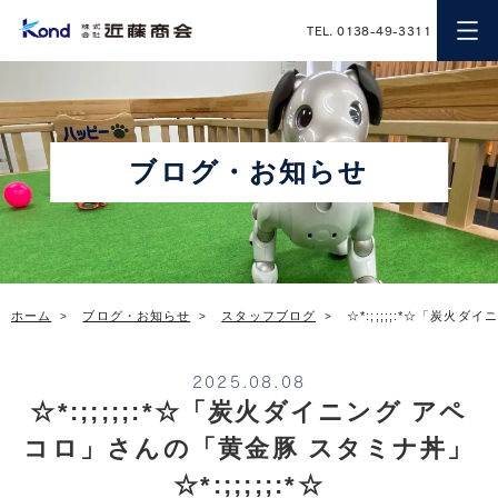
近藤商会
TEL. 0138-49-3311
ブログ・お知らせ
ホーム
ブログ・お知らせ
スタッフブログ
☆*:;;;;;:*☆「炭火ダ
2025.08.08
☆*:;;;;;:*☆「炭火ダイニング アペ
コロ」さんの「黄金豚 スタミナ丼」
☆*:;;;;;:*☆