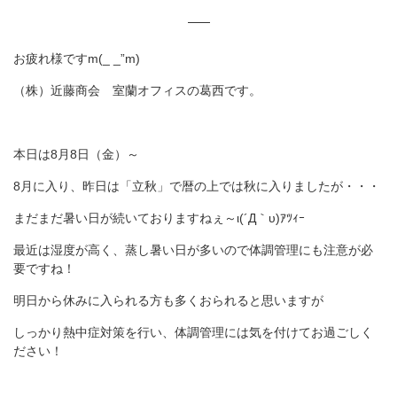
お疲れ様ですm(_ _”m)
（株）近藤商会 室蘭オフィスの葛西です。
本日は8月8日（金）～
8月に入り、昨日は「立秋」で暦の上では秋に入りましたが・・・
まだまだ暑い日が続いておりますねぇ～ι(´Д｀υ)ｱﾂｨｰ
最近は湿度が高く、蒸し暑い日が多いので体調管理にも注意が必
要ですね！
明日から休みに入られる方も多くおられると思いますが
しっかり熱中症対策を行い、体調管理には気を付けてお過ごしく
ださい！