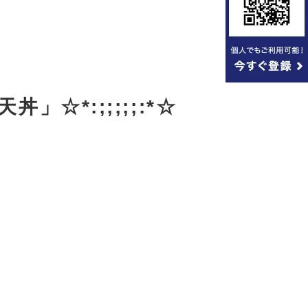
」☆*:;;;;;:*☆