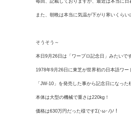
毎回、記載しておりますが、最近は本当に日
また、朝晩は本当に気温が下がり寒いくらい
そうそう～
本日9月26日は「ワープロ記念日」みたいで
1978年9月26日に東芝が世界初の日本語ワ
「JW-10」を発売した事から記念日になった
本体は大型の機械で重さは220kg！
価格は630万円だった様ですΣ(･ω･ﾉ)ﾉ！