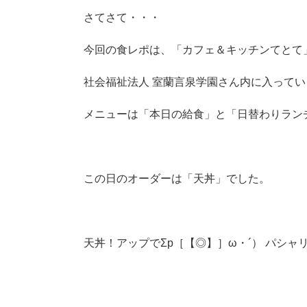
さてさて・・・
今回の食レポは、「カフェ＆キッチンてとて
社会福祉法人 室蘭言泉学園さん内に入って
メニューは「本日の給食」と「日替わりラン
この日のオーダーは「天丼」でした。
天丼！アップでΣp［【◎】］ω・´） パシャリ!