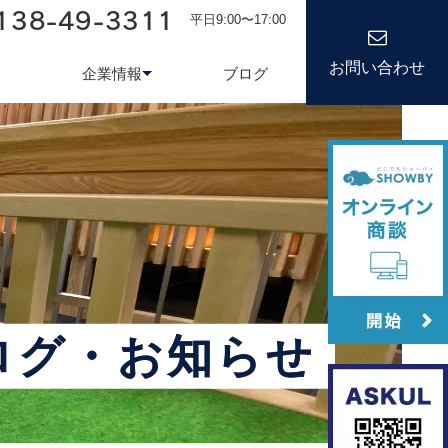
138-49-3311
平日9:00〜17:00
お問い合わせ
企業情報
ブログ
務システム
について
会社情報
kond 光回線
新卒採用
経営理念
キャリア
ログ・お知らせ