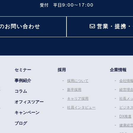
受付 平日9:00〜17:00
のお問い合わせ
営業・提携・
セミナー
採用
企業情報
事例紹介
採用について
会社情
策
新卒採用
経営理
コラム
キャリア採用
社長メ
オフィスツアー
ム
社員インタビュー
ビジネ
キャンペーン
DX推進
ブログ
健康経