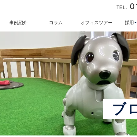
0
TEL.
近藤商会
事例紹介
コラム
オフィスツアー
採用
キュリティ対策
テレワーク導入支援
オフィス業
採用
ブ