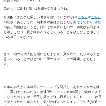
総務企画グループa.kです。
気がつけば8月も残り1週間を切りましたね。
全国的にまだまだ厳しい暑さが続いていますが(※
こちら
や
こちら
の記事にあるように、熱中症対策はまだまだ必要そうです)、当社
のある函館はというと、日中はやや暑いものの、朝晩は以前より
も涼しくなり、夏が終わろうとしていることをひしひしと感じて
いる今日この頃です。
さて、極めて個人的な話になりますが、夏が終わったらやろうと
思っていることのひとつに「屋外ランニングの再開」がありま
す。
今年の春先から本格的にランニングを開始し、あれやそれやを経
て、夏のはじめあたりには近所のコースで10km弱まで走れるよう
になったのですが、苦手な暑さと強い日差しにやられ、ここ1か月
半ほどは外から遠ざかり、気づけばすっかりインドア生活(※通っ