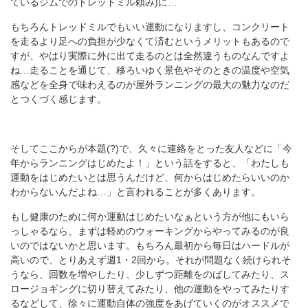
ているジムでのトレッドミル頼み)に…
もちろんトレッドミルでもいい運動になりますし、コンクリート
を走るより足への負担が少なくて済むというメリットもあるので
すが、やはり実際に外に出て走るのとは全然違うものなんですよ
ね…走ることを通じて、移ろいゆく景色やそのときの温度や空気
感などを全身で味わえるのが屋外ランニングの最大の魅力なのだ
とつくづく感じます。
そしてここからが本題(?)で、久々に連絡をとった友人などに「今
年からランニングはじめたよ！」という話をすると、「わたしも
運動をはじめたいとは思うんだけど、何からはじめたらいいのか
わからないんだよね…」と言われることが多くあります。
もし健康のために何か運動はじめたいなぁという方が他にもいら
っしゃるなら、まずは軽めのウォーキングからやってみるのが良
いのではないかと思います。もちろん最初から毎日はハードルが
高いので、とりあえず週1・2回から。それが問題なく続けられそ
うなら、回数を増やしたり、少しずつ距離をのばしてみたり、ス
ロージョギングに切り替えてみたり、他の運動をやってみたりす
るなどして、徐々に運動自体の強度をあげていくのがオススメで