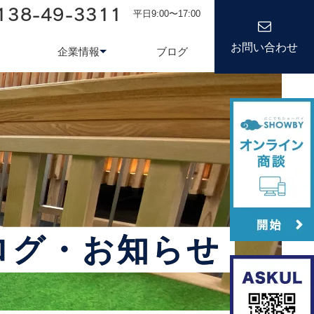
138-49-3311
平日9:00〜17:00
お問い合わせ
企業情報
ブログ
務システム
について
会社情報
kond 光回線
新卒採用
経営理念
キャリア
ログ・お知らせ