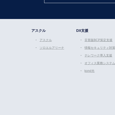
アスクル
DX支援
アスクル
災害版BCP策定支援
ソロエルアリーナ
情報セキュリティ対
テレワーク導入支援
オフィス業務システ
kond光