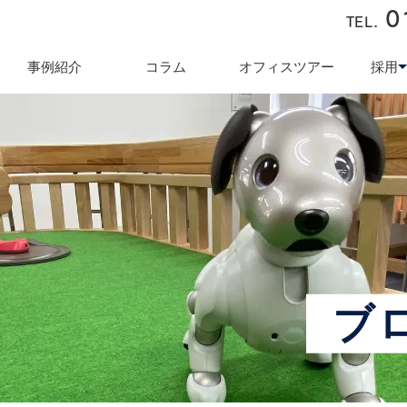
0
TEL.
近藤商会
事例紹介
コラム
オフィスツアー
採用
キュリティ対策
テレワーク導入支援
オフィス業
採用
ブ