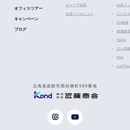
キャリア採用
社長メ
オフィスツアー
ム
社員インタビュー
ビジネ
キャンペーン
DX推進
ブログ
健康経
SDGs
主な資
FAQ
公式Yo
北海道函館市西桔梗町589番地