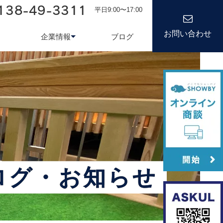
138-49-3311
平日9:00〜17:00
お問い合わせ
企業情報
ブログ
務システム
について
会社情報
kond 光回線
新卒採用
経営理念
キャリア
ログ・お知らせ