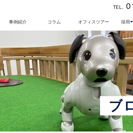
0
TEL.
近藤商会
事例紹介
コラム
オフィスツアー
採用
キュリティ対策
テレワーク導入支援
オフィス業
採用
ブ