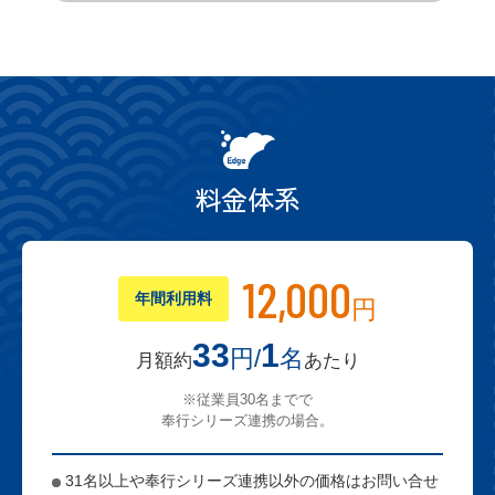
料金体系
12,000
年間利用料
円
33
1
円/
名
月額約
あたり
※従業員30名までで
奉行シリーズ連携の場合。
31名以上や奉行シリーズ連携以外の価格はお問い合せ