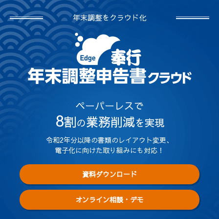
年末調整をクラウド化
ペーパーレスで
8
割
業務削減
の
を実現
令和2年分以降の書類のレイアウト変更、
電子化に向けた取り組みにも対応！
資料ダウンロード
オンライン相談・デモ