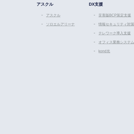
アスクル
DX支援
アスクル
災害版BCP策定支援
ソロエルアリーナ
情報セキュリティ対
テレワーク導入支援
オフィス業務システ
kond光