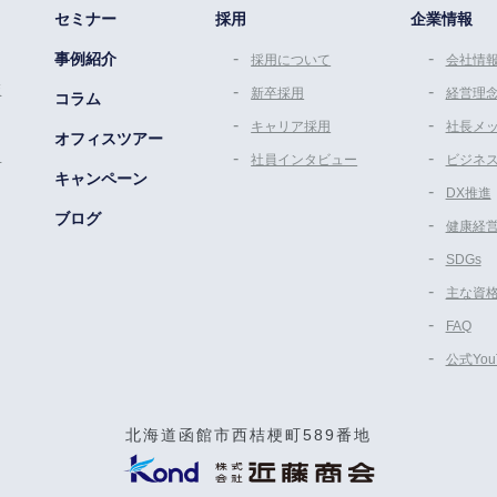
セミナー
採用
企業情報
事例紹介
採用について
会社情
策
新卒採用
経営理
コラム
キャリア採用
社長メ
オフィスツアー
ム
社員インタビュー
ビジネ
キャンペーン
DX推進
ブログ
健康経
SDGs
主な資
FAQ
公式Yo
北海道函館市西桔梗町589番地