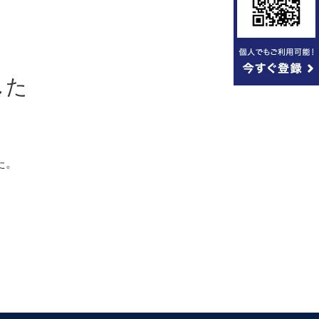
した
。
た。