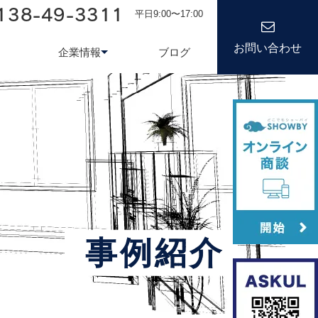
138-49-3311
平日9:00〜17:00
お問い合わせ
企業情報
ブログ
務システム
について
会社情報
kond 光回線
新卒採用
経営理念
キャリア
事例紹介