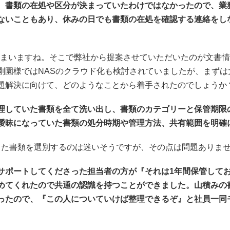
、書類の在処や区分が決まっていたわけではなかったので、業
ないこともあり、休みの日でも書類の在処を確認する連絡をし
しまいますね。そこで弊社から提案させていただいたのが文書
剛園様ではNASのクラウド化も検討されていましたが、まず
題解決に向けて、どのようなことから着手されたのでしょうか
理していた書類を全て洗い出し、書類のカテゴリーと保管期限
曖昧になっていた書類の処分時期や管理方法、共有範囲を明確
てきた書類を選別するのは迷いそうですが、その点は問題ありま
サポートしてくださった担当者の方が『それは1年間保管して
めてくれたので共通の認識を持つことができました。山積みの
ったので、『この人についていけば整理できるぞ』と社員一同