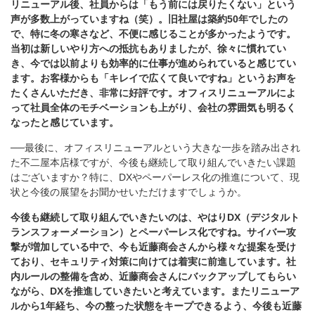
リニューアル後、社員からは「もう前には戻りたくない」という
声が多数上がっていますね（笑）。旧社屋は築約50年でしたの
で、特に冬の寒さなど、不便に感じることが多かったようです。
当初は新しいやり方への抵抗もありましたが、徐々に慣れてい
き、今では以前よりも効率的に仕事が進められていると感じてい
ます。お客様からも「キレイで広くて良いですね」というお声を
たくさんいただき、非常に好評です。オフィスリニューアルによ
って社員全体のモチベーションも上がり、会社の雰囲気も明るく
なったと感じています。
──最後に、オフィスリニューアルという大きな一歩を踏み出され
た不二屋本店様ですが、今後も継続して取り組んでいきたい課題
はございますか？特に、DXやペーパーレス化の推進について、現
状と今後の展望をお聞かせいただけますでしょうか。
今後も継続して取り組んでいきたいのは、やはりDX（デジタルト
ランスフォーメーション）とペーパーレス化ですね。サイバー攻
撃が増加している中で、今も近藤商会さんから様々な提案を受け
ており、セキュリティ対策に向けては着実に前進しています。社
内ルールの整備を含め、近藤商会さんにバックアップしてもらい
ながら、DXを推進していきたいと考えています。またリニューア
ルから1年経ち、今の整った状態をキープできるよう、今後も近藤