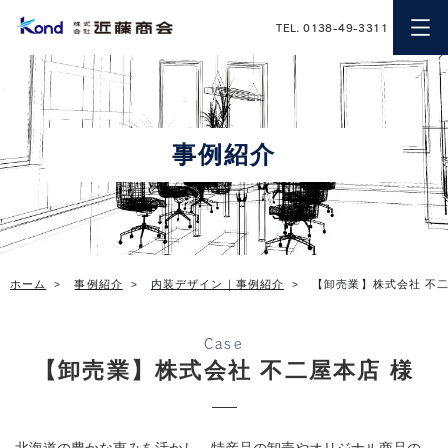
近藤商会
TEL. 0138-49-3311
事例紹介
ホーム
事例紹介
内装デザイン｜事例紹介
【卸売業】株式会社 不二
Case
【卸売業】株式会社 不二屋本店 様