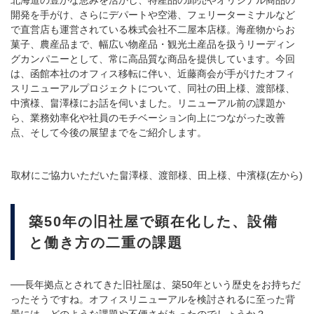
北海道の豊かな恵みを活かし、特産品の卸売やオリジナル商品の
開発を手がけ、さらにデパートや空港、フェリーターミナルなど
で直営店も運営されている株式会社不二屋本店様。海産物からお
菓子、農産品まで、幅広い物産品・観光土産品を扱うリーディン
グカンパニーとして、常に高品質な商品を提供しています。今回
は、函館本社のオフィス移転に伴い、近藤商会が手がけたオフィ
スリニューアルプロジェクトについて、同社の田上様、渡部様、
中濱様、畠澤様にお話を伺いました。リニューアル前の課題か
ら、業務効率化や社員のモチベーション向上につながった改善
点、そして今後の展望までをご紹介します。
取材にご協力いただいた畠澤様、渡部様、田上様、中濱様(左から)
築50年の旧社屋で顕在化した、設備
と働き方の二重の課題
──長年拠点とされてきた旧社屋は、築50年という歴史をお持ちだ
ったそうですね。オフィスリニューアルを検討されるに至った背