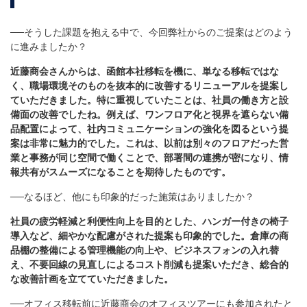
──そうした課題を抱える中で、今回弊社からのご提案はどのよう
に進みましたか？
近藤商会さんからは、函館本社移転を機に、単なる移転ではな
く、職場環境そのものを抜本的に改善するリニューアルを提案し
ていただきました。特に重視していたことは、社員の働き方と設
備面の改善でしたね。例えば、ワンフロア化と視界を遮らない備
品配置によって、社内コミュニケーションの強化を図るという提
案は非常に魅力的でした。これは、以前は別々のフロアだった営
業と事務が同じ空間で働くことで、部署間の連携が密になり、情
報共有がスムーズになることを期待したものです。
──なるほど、他にも印象的だった施策はありましたか？
社員の疲労軽減と利便性向上を目的とした、ハンガー付きの椅子
導入など、細やかな配慮がされた提案も印象的でした。倉庫の商
品棚の整備による管理機能の向上や、ビジネスフォンの入れ替
え、不要回線の見直しによるコスト削減も提案いただき、総合的
な改善計画を立てていただきました。
──オフィス移転前に近藤商会のオフィスツアーにも参加されたと