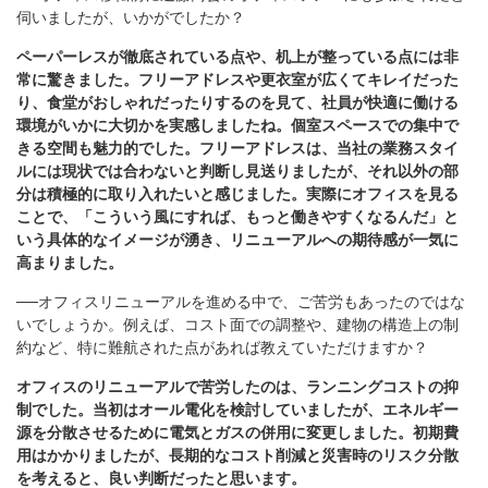
伺いましたが、いかがでしたか？
ペーパーレスが徹底されている点や、机上が整っている点には非
常に驚きました。フリーアドレスや更衣室が広くてキレイだった
り、食堂がおしゃれだったりするのを見て、社員が快適に働ける
環境がいかに大切かを実感しましたね。個室スペースでの集中で
きる空間も魅力的でした。フリーアドレスは、当社の業務スタイ
ルには現状では合わないと判断し見送りましたが、それ以外の部
分は積極的に取り入れたいと感じました。実際にオフィスを見る
ことで、「こういう風にすれば、もっと働きやすくなるんだ」と
いう具体的なイメージが湧き、リニューアルへの期待感が一気に
高まりました。
──オフィスリニューアルを進める中で、ご苦労もあったのではな
いでしょうか。例えば、コスト面での調整や、建物の構造上の制
約など、特に難航された点があれば教えていただけますか？
オフィスのリニューアルで苦労したのは、ランニングコストの抑
制でした。当初はオール電化を検討していましたが、エネルギー
源を分散させるために電気とガスの併用に変更しました。初期費
用はかかりましたが、長期的なコスト削減と災害時のリスク分散
を考えると、良い判断だったと思います。