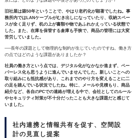
景には、どのような課題や不便さがあったのでしょうか？
旧社屋は築50年ということで、やはり老朽化が顕著でしたね。事
務所内ではLANケーブルがむき出しになっていたり、収納スペー
スが全く足りず、机の上が書類や物であふれかえっている状態で
した。また、在庫を保管する倉庫も手狭で、商品の管理には大変
苦労していました。
──長年の課題として物理的な制約が生じていたのですね。働き方
の点ではどのような課題がありましたか？
社員の働き方という点では、デジタル化がなかなか進まず、ペー
パーレス化も思うように進んでいませんでした。新しいことへの
取り組みにも抵抗感があり、これまでのやり方を変えることに二
の足を踏んでいる状況でしたね。特に、メールや見積もり、商品
紹介など、各自のPCでの連絡が増える中で、会社としてのルール
やセキュリティ対策が不十分だったことも大きな課題だと感じて
いました。
社内連携と情報共有を促す、空間設
計の見直し提案